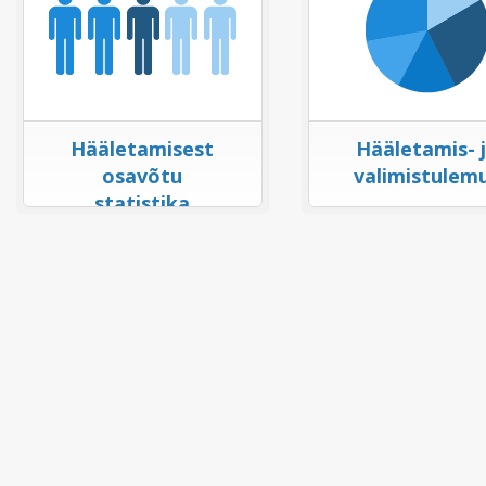
Hääletamisest
Hääletamis- 
osavõtu
valimistulem
statistika