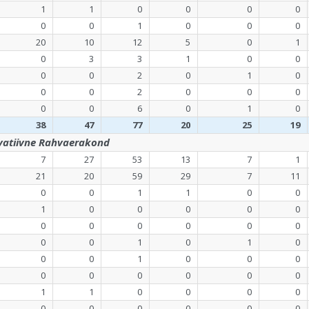
1
1
0
0
0
0
0
0
1
0
0
0
20
10
12
5
0
1
0
3
3
1
0
0
0
0
2
0
1
0
0
0
2
0
0
0
0
0
6
0
1
0
38
47
77
20
25
19
rvatiivne Rahvaerakond
7
27
53
13
7
1
21
20
59
29
7
11
0
0
1
1
0
0
1
0
0
0
0
0
0
0
0
0
0
0
0
0
1
0
1
0
0
0
1
0
0
0
0
0
0
0
0
0
1
1
0
0
0
0
0
0
0
0
0
0