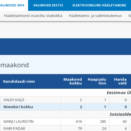
LIMISED 2014
VALIMISED EESTIS
ELEKTROONILINE HÄÄLETAMINE
Hääletamisest osavõtu statistika
Hääletamis- ja valimistulemus
M
 maakond
Maakond
Haapsalu
Hanila
Kandidaadi nimi
kokku
linn
vald
Eestimaa Ü
VALEV KALD
2
1
0
Nimekiri kokku
2
1
0
Sotsiaald
MARJU LAURISTIN
616
285
40
IVARI PADAR
79
24
4