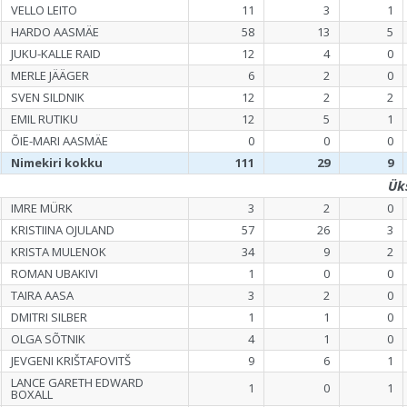
VELLO LEITO
11
3
1
HARDO AASMÄE
58
13
5
JUKU-KALLE RAID
12
4
0
MERLE JÄÄGER
6
2
0
SVEN SILDNIK
12
2
2
EMIL RUTIKU
12
5
1
ÕIE-MARI AASMÄE
0
0
0
Nimekiri kokku
111
29
9
Ük
IMRE MÜRK
3
2
0
KRISTIINA OJULAND
57
26
3
KRISTA MULENOK
34
9
2
ROMAN UBAKIVI
1
0
0
TAIRA AASA
3
2
0
DMITRI SILBER
1
1
0
OLGA SÕTNIK
4
1
0
JEVGENI KRIŠTAFOVITŠ
9
6
1
LANCE GARETH EDWARD
1
0
1
BOXALL