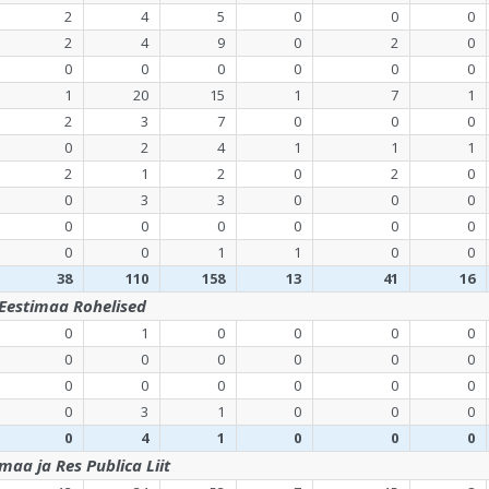
2
4
5
0
0
0
2
4
9
0
2
0
0
0
0
0
0
0
1
20
15
1
7
1
2
3
7
0
0
0
0
2
4
1
1
1
2
1
2
0
2
0
0
3
3
0
0
0
0
0
0
0
0
0
0
0
1
1
0
0
38
110
158
13
41
16
Eestimaa Rohelised
0
1
0
0
0
0
0
0
0
0
0
0
0
0
0
0
0
0
0
3
1
0
0
0
0
4
1
0
0
0
aa ja Res Publica Liit