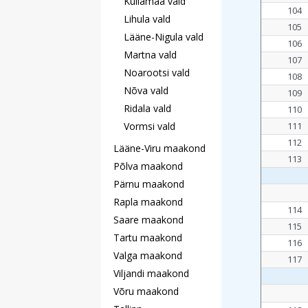
Kullamaa vald
104
Lihula vald
105
Lääne-Nigula vald
106
Martna vald
107
Noarootsi vald
108
Nõva vald
109
Ridala vald
110
Vormsi vald
111
112
Lääne-Viru maakond
113
Põlva maakond
Pärnu maakond
Rapla maakond
114
Saare maakond
115
Tartu maakond
116
Valga maakond
117
Viljandi maakond
Võru maakond