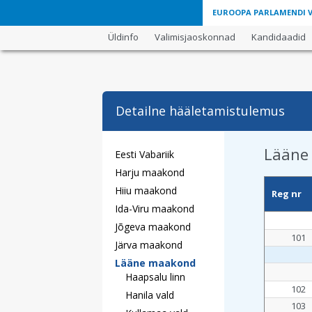
EUROOPA PARLAMENDI VA
Üldinfo
Valimisjaoskonnad
Kandidaadid
Detailne hääletamistulemus
Lääne
Eesti Vabariik
Harju maakond
Hiiu maakond
Reg nr
Ida-Viru maakond
Jõgeva maakond
101
Järva maakond
Lääne maakond
Haapsalu linn
102
Hanila vald
103