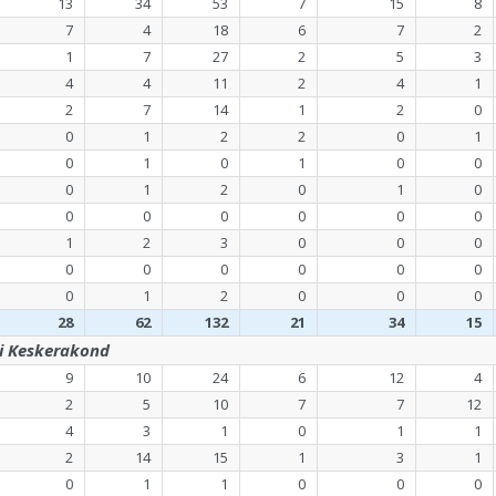
13
34
53
7
15
8
7
4
18
6
7
2
1
7
27
2
5
3
4
4
11
2
4
1
2
7
14
1
2
0
0
1
2
2
0
1
0
1
0
1
0
0
0
1
2
0
1
0
0
0
0
0
0
0
1
2
3
0
0
0
0
0
0
0
0
0
0
1
2
0
0
0
28
62
132
21
34
15
ti Keskerakond
9
10
24
6
12
4
2
5
10
7
7
12
4
3
1
0
1
1
2
14
15
1
3
1
0
1
1
0
0
0