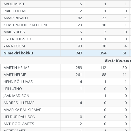
AADU MUST
5
1
1
PRIIT TOOBAL
2
1
0
AIVAR RIISALU
82
22
5
KERSTIN-OUDEKKI LOONE
23
10
1
MAILIS REPS
5
2
0
ESTER TUIKSOO
3
1
0
YANA TOOM
93
70
4
Nimekiri kokku
747
394
51
Eesti Konse
MARTIN HELME
289
112
30
MART HELME
261
88
11
HENN PÕLLUAAS
4
1
1
LEILI UTNO
1
0
0
JAAK MADISON
1
1
0
ANDRES LILLEMÄE
4
0
0
MAARIKA PÄHKLEMÄE
1
0
0
HELDUR PAULSON
0
0
0
ANTI POOLAMETS
2
0
0
MERRY AART
1
1
0