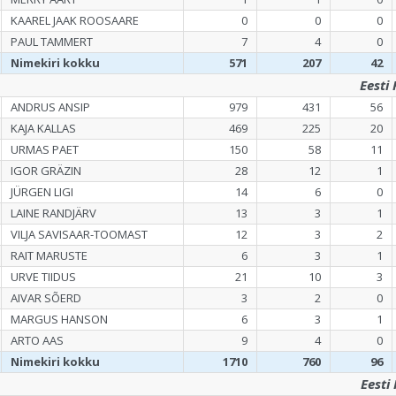
KAAREL JAAK ROOSAARE
0
0
0
PAUL TAMMERT
7
4
0
Nimekiri kokku
571
207
42
Eesti
ANDRUS ANSIP
979
431
56
KAJA KALLAS
469
225
20
URMAS PAET
150
58
11
IGOR GRÄZIN
28
12
1
JÜRGEN LIGI
14
6
0
LAINE RANDJÄRV
13
3
1
VILJA SAVISAAR-TOOMAST
12
3
2
RAIT MARUSTE
6
3
1
URVE TIIDUS
21
10
3
AIVAR SÕERD
3
2
0
MARGUS HANSON
6
3
1
ARTO AAS
9
4
0
Nimekiri kokku
1710
760
96
Eesti