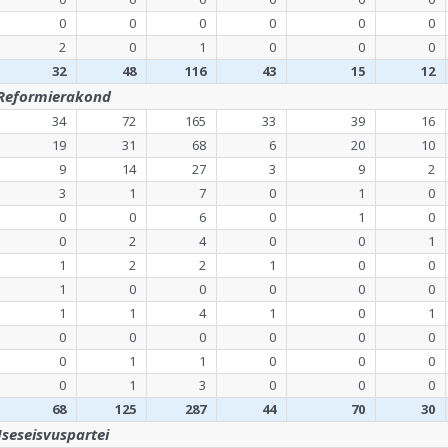
0
0
0
0
0
0
2
0
1
0
0
0
32
48
116
43
15
12
 Reformierakond
34
72
165
33
39
16
19
31
68
6
20
10
9
14
27
3
9
2
3
1
7
0
1
0
0
0
6
0
1
0
0
2
4
0
0
1
1
2
2
1
0
0
1
0
0
0
0
0
1
1
4
1
0
1
0
0
0
0
0
0
0
1
1
0
0
0
0
1
3
0
0
0
68
125
287
44
70
30
 Iseseisvuspartei