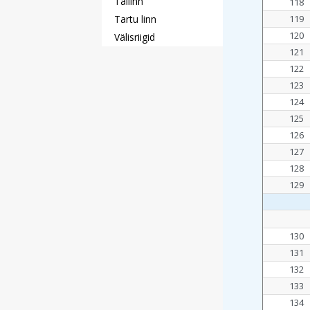
Tallinn
118
Tartu linn
119
120
Välisriigid
121
122
123
124
125
126
127
128
129
130
131
132
133
134