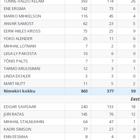
TUNNE-VÄLDO KELAM
393
174
26
ENE ERGMA
142
73
6
MARKO MIHKELSON
116
45
4
ANVAR SAMOST
62
23
5
EERIK-NIILES KROSS
75
25
9
YOKO ALENDER
25
11
6
MIHHAIL LOTMAN
7
2
0
LIISA-LY PAKOSTA
10
6
0
TÕNIS PALTS
7
7
0
TARMO KRUUSIMÄE
12
3
1
LINDA EICHLER
3
3
0
MART NUTT
11
5
2
Nimekiri kokku
863
377
59
Ees
EDGAR SAVISAAR
240
133
18
JÜRI RATAS
145
76
12
MIHHAIL STALNUHHIN
64
47
1
KADRI SIMSON
77
27
9
ENN EESMAA
8
4
0