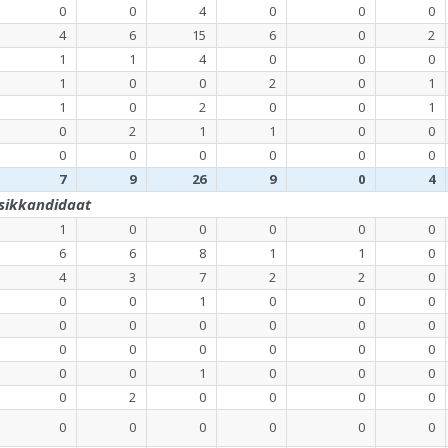
0
0
4
0
0
0
4
6
15
6
0
2
1
1
4
0
0
0
1
0
0
2
0
1
1
0
2
0
0
1
0
2
1
1
0
0
0
0
0
0
0
0
7
9
26
9
0
4
sikkandidaat
1
0
0
0
0
0
6
6
8
1
1
0
4
3
7
2
2
0
0
0
1
0
0
0
0
0
0
0
0
0
0
0
0
0
0
0
0
0
1
0
0
0
0
2
0
0
0
0
0
0
0
0
0
0