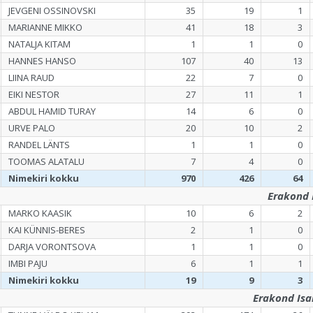
JEVGENI OSSINOVSKI
35
19
1
MARIANNE MIKKO
41
18
3
NATALJA KITAM
1
1
0
HANNES HANSO
107
40
13
LIINA RAUD
22
7
0
EIKI NESTOR
27
11
1
ABDUL HAMID TURAY
14
6
0
URVE PALO
20
10
2
RANDEL LÄNTS
1
1
0
TOOMAS ALATALU
7
4
0
Nimekiri kokku
970
426
64
Erakond 
MARKO KAASIK
10
6
2
KAI KÜNNIS-BERES
2
1
0
DARJA VORONTSOVA
1
1
0
IMBI PAJU
6
1
1
Nimekiri kokku
19
9
3
Erakond Isam