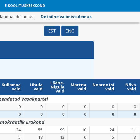
E-KOOLITUSKESKKOND
andaatide jaotus
Detailne valimistulemus
EST
ENG
Lääne-
Kullamaa
Lihula
Martna
Noarootsi
Nõva
Nigula
vald
vald
vald
vald
vald
vald
hendatud Vasakpartei
0
0
0
0
0
0
0
0
0
0
0
0
emokraatlik Erakond
24
55
99
10
24
11
5
18
13
0
5
3