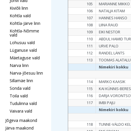
Jõhvi vald
105
MARIANNE MIKKO
Kiviõli linn
106
NATALJA KITAM
Kohtla vald
107
HANNES HANSO
Kohtla-Järve linn
108
LIINA RAUD
Kohtla-Nõmme
109
EIKI NESTOR
vald
110
ABDUL HAMID TU
Lohusuu vald
111
URVE PALO
Lüganuse vald
112
RANDEL LÄNTS
Mäetaguse vald
113
TOOMAS ALATALU
Narva linn
Nimekiri kokku
Narva-Jõesuu linn
Sillamäe linn
114
MARKO KAASIK
Sonda vald
115
KAI KÜNNIS-BERE
Toila vald
116
DARJA VORONTSO
117
IMBI PAJU
Tudulinna vald
Nimekiri kokku
Vaivara vald
Jõgeva maakond
118
TUNNE-VÄLDO KE
Järva maakond