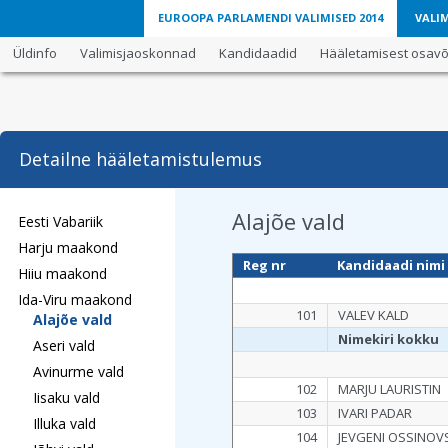
EUROOPA PARLAMENDI VALIMISED 2014
VALIM
Üldinfo
Valimisjaoskonnad
Kandidaadid
Hääletamisest osavõt
Detailne hääletamistulemus
Alajõe vald
Eesti Vabariik
Harju maakond
Reg nr
Kandidaadi nimi
Hiiu maakond
Ida-Viru maakond
101
VALEV KALD
Alajõe vald
Nimekiri kokku
Aseri vald
Avinurme vald
102
MARJU LAURISTIN
Iisaku vald
103
IVARI PADAR
Illuka vald
104
JEVGENI OSSINOV