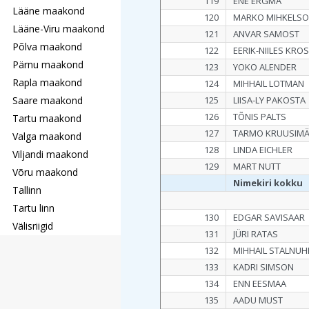
119
ENE ERGMA
Lääne maakond
120
MARKO MIHKELS
Lääne-Viru maakond
121
ANVAR SAMOST
Põlva maakond
122
EERIK-NIILES KRO
Pärnu maakond
123
YOKO ALENDER
Rapla maakond
124
MIHHAIL LOTMAN
Saare maakond
125
LIISA-LY PAKOSTA
126
TÕNIS PALTS
Tartu maakond
127
TARMO KRUUSIM
Valga maakond
128
LINDA EICHLER
Viljandi maakond
129
MART NUTT
Võru maakond
Nimekiri kokku
Tallinn
Tartu linn
130
EDGAR SAVISAAR
Välisriigid
131
JÜRI RATAS
132
MIHHAIL STALNUH
133
KADRI SIMSON
134
ENN EESMAA
135
AADU MUST