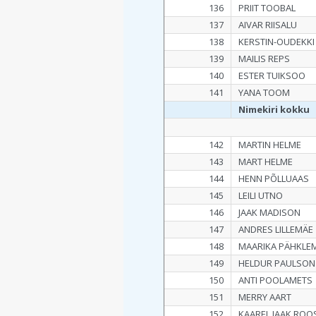
136
PRIIT TOOBAL
137
AIVAR RIISALU
138
KERSTIN-OUDEKKI
139
MAILIS REPS
140
ESTER TUIKSOO
141
YANA TOOM
Nimekiri kokku
142
MARTIN HELME
143
MART HELME
144
HENN PÕLLUAAS
145
LEILI UTNO
146
JAAK MADISON
147
ANDRES LILLEMÄE
148
MAARIKA PÄHKLE
149
HELDUR PAULSON
150
ANTI POOLAMETS
151
MERRY AART
152
KAAREL JAAK ROO