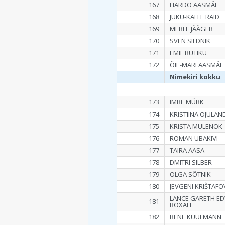
167
HARDO AASMÄE
168
JUKU-KALLE RAID
169
MERLE JÄÄGER
170
SVEN SILDNIK
171
EMIL RUTIKU
172
ÕIE-MARI AASMÄE
Nimekiri kokku
173
IMRE MÜRK
174
KRISTIINA OJULAN
175
KRISTA MULENOK
176
ROMAN UBAKIVI
177
TAIRA AASA
178
DMITRI SILBER
179
OLGA SÕTNIK
180
JEVGENI KRIŠTAFO
LANCE GARETH E
181
BOXALL
182
RENE KUULMANN