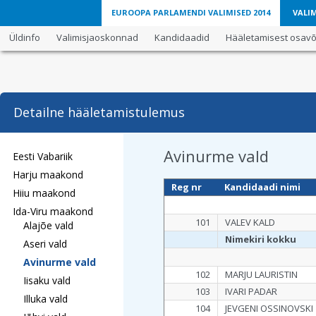
EUROOPA PARLAMENDI VALIMISED 2014
VALIM
Üldinfo
Valimisjaoskonnad
Kandidaadid
Hääletamisest osavõt
Detailne hääletamistulemus
Avinurme vald
Eesti Vabariik
Harju maakond
Reg nr
Kandidaadi nimi
Hiiu maakond
Ida-Viru maakond
101
VALEV KALD
Alajõe vald
Nimekiri kokku
Aseri vald
Avinurme vald
102
MARJU LAURISTIN
Iisaku vald
103
IVARI PADAR
Illuka vald
104
JEVGENI OSSINOVSKI