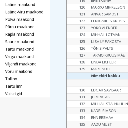
119
ENE ERGMA
Lääne maakond
120
MARKO MIHKELSON
Lääne-Viru maakond
121
ANVAR SAMOST
Põlva maakond
122
EERIK-NIILES KROSS
Pärnu maakond
123
YOKO ALENDER
Rapla maakond
124
MIHHAIL LOTMAN
Saare maakond
125
LIISA-LY PAKOSTA
126
TÕNIS PALTS
Tartu maakond
127
TARMO KRUUSIMÄE
Valga maakond
128
LINDA EICHLER
Viljandi maakond
129
MART NUTT
Võru maakond
Nimekiri kokku
Tallinn
Tartu linn
130
EDGAR SAVISAAR
Välisriigid
131
JÜRI RATAS
132
MIHHAIL STALNUHHI
133
KADRI SIMSON
134
ENN EESMAA
135
AADU MUST