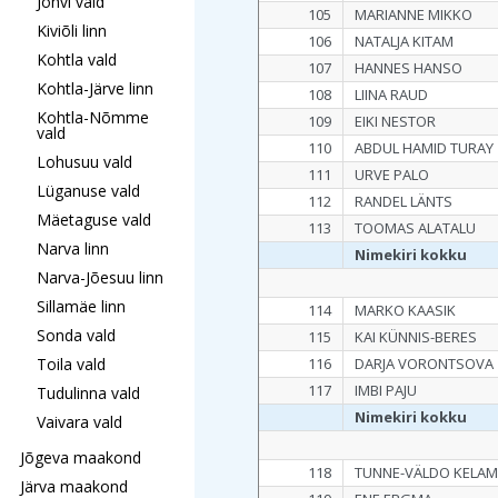
Jõhvi vald
105
MARIANNE MIKKO
Kiviõli linn
106
NATALJA KITAM
Kohtla vald
107
HANNES HANSO
Kohtla-Järve linn
108
LIINA RAUD
Kohtla-Nõmme
109
EIKI NESTOR
vald
110
ABDUL HAMID TURAY
Lohusuu vald
111
URVE PALO
Lüganuse vald
112
RANDEL LÄNTS
Mäetaguse vald
113
TOOMAS ALATALU
Narva linn
Nimekiri kokku
Narva-Jõesuu linn
Sillamäe linn
114
MARKO KAASIK
Sonda vald
115
KAI KÜNNIS-BERES
Toila vald
116
DARJA VORONTSOVA
117
IMBI PAJU
Tudulinna vald
Nimekiri kokku
Vaivara vald
Jõgeva maakond
118
TUNNE-VÄLDO KELA
Järva maakond