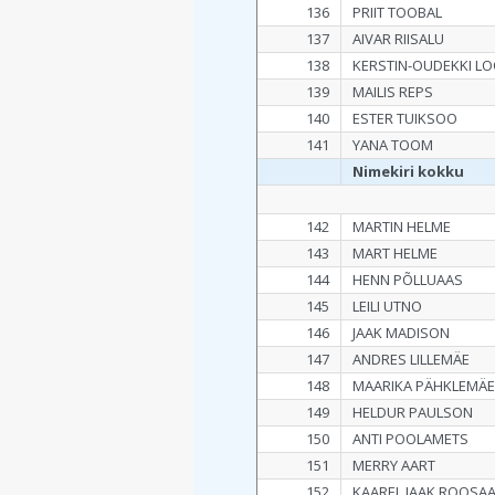
136
PRIIT TOOBAL
137
AIVAR RIISALU
138
KERSTIN-OUDEKKI L
139
MAILIS REPS
140
ESTER TUIKSOO
141
YANA TOOM
Nimekiri kokku
142
MARTIN HELME
143
MART HELME
144
HENN PÕLLUAAS
145
LEILI UTNO
146
JAAK MADISON
147
ANDRES LILLEMÄE
148
MAARIKA PÄHKLEMÄ
149
HELDUR PAULSON
150
ANTI POOLAMETS
151
MERRY AART
152
KAAREL JAAK ROOSA