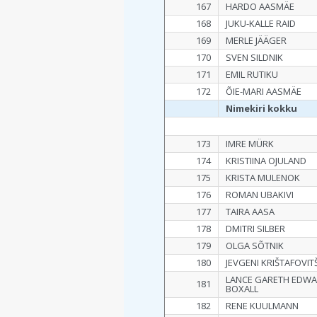
167
HARDO AASMÄE
168
JUKU-KALLE RAID
169
MERLE JÄÄGER
170
SVEN SILDNIK
171
EMIL RUTIKU
172
ÕIE-MARI AASMÄE
Nimekiri kokku
173
IMRE MÜRK
174
KRISTIINA OJULAND
175
KRISTA MULENOK
176
ROMAN UBAKIVI
177
TAIRA AASA
178
DMITRI SILBER
179
OLGA SÕTNIK
180
JEVGENI KRIŠTAFOVIT
LANCE GARETH EDW
181
BOXALL
182
RENE KUULMANN