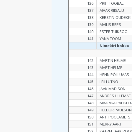
136
PRIIT TOOBAL
137
AIVAR RIISALU
138
KERSTIN-OUDEKKI
139
MAILIS REPS
140
ESTER TUIKSOO
141
YANA TOOM
Nimekiri kokku
142
MARTIN HELME
143
MART HELME
144
HENN PÕLLUAAS
145
LEILI UTNO
146
JAAK MADISON
147
ANDRES LILLEMÄE
148
MAARIKA PÄHKLE
149
HELDUR PAULSON
150
ANTI POOLAMETS
151
MERRY AART
152
KAAREL JAAK ROO