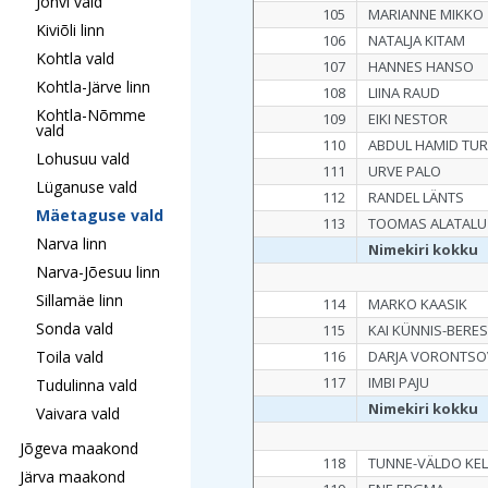
Jõhvi vald
105
MARIANNE MIKKO
Kiviõli linn
106
NATALJA KITAM
Kohtla vald
107
HANNES HANSO
Kohtla-Järve linn
108
LIINA RAUD
Kohtla-Nõmme
109
EIKI NESTOR
vald
110
ABDUL HAMID TU
Lohusuu vald
111
URVE PALO
Lüganuse vald
112
RANDEL LÄNTS
Mäetaguse vald
113
TOOMAS ALATALU
Narva linn
Nimekiri kokku
Narva-Jõesuu linn
Sillamäe linn
114
MARKO KAASIK
Sonda vald
115
KAI KÜNNIS-BERE
Toila vald
116
DARJA VORONTSO
117
IMBI PAJU
Tudulinna vald
Nimekiri kokku
Vaivara vald
Jõgeva maakond
118
TUNNE-VÄLDO KE
Järva maakond