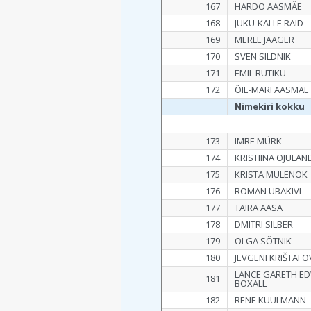
167
HARDO AASMÄE
168
JUKU-KALLE RAID
169
MERLE JÄÄGER
170
SVEN SILDNIK
171
EMIL RUTIKU
172
ÕIE-MARI AASMÄE
Nimekiri kokku
173
IMRE MÜRK
174
KRISTIINA OJULAN
175
KRISTA MULENOK
176
ROMAN UBAKIVI
177
TAIRA AASA
178
DMITRI SILBER
179
OLGA SÕTNIK
180
JEVGENI KRIŠTAFO
LANCE GARETH E
181
BOXALL
182
RENE KUULMANN