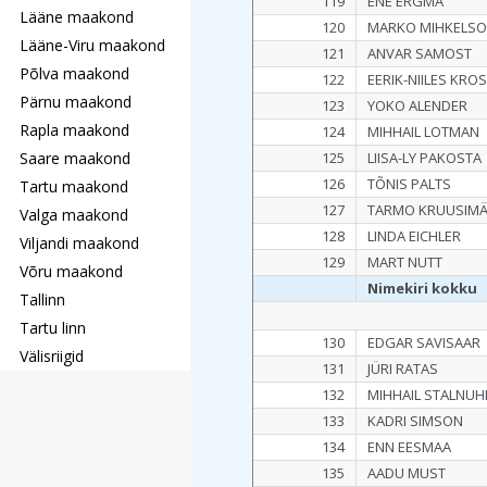
119
ENE ERGMA
Lääne maakond
120
MARKO MIHKELS
Lääne-Viru maakond
121
ANVAR SAMOST
Põlva maakond
122
EERIK-NIILES KRO
Pärnu maakond
123
YOKO ALENDER
Rapla maakond
124
MIHHAIL LOTMAN
Saare maakond
125
LIISA-LY PAKOSTA
126
TÕNIS PALTS
Tartu maakond
127
TARMO KRUUSIM
Valga maakond
128
LINDA EICHLER
Viljandi maakond
129
MART NUTT
Võru maakond
Nimekiri kokku
Tallinn
Tartu linn
130
EDGAR SAVISAAR
Välisriigid
131
JÜRI RATAS
132
MIHHAIL STALNUH
133
KADRI SIMSON
134
ENN EESMAA
135
AADU MUST