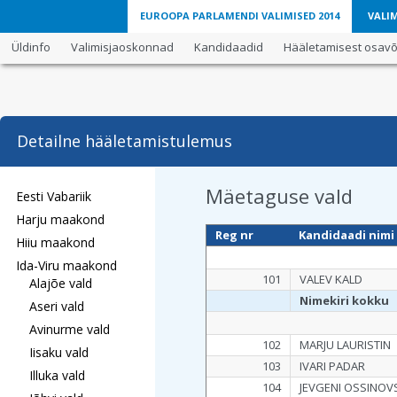
EUROOPA PARLAMENDI VALIMISED 2014
VALIM
Üldinfo
Valimisjaoskonnad
Kandidaadid
Hääletamisest osavõt
Detailne hääletamistulemus
Mäetaguse vald
Eesti Vabariik
Harju maakond
Reg nr
Kandidaadi nimi
Hiiu maakond
Ida-Viru maakond
101
VALEV KALD
Alajõe vald
Nimekiri kokku
Aseri vald
Avinurme vald
102
MARJU LAURISTIN
Iisaku vald
103
IVARI PADAR
Illuka vald
104
JEVGENI OSSINOV