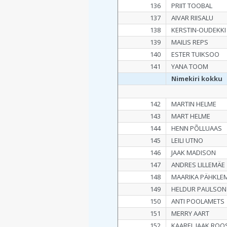
136
PRIIT TOOBAL
137
AIVAR RIISALU
138
KERSTIN-OUDEKKI
139
MAILIS REPS
140
ESTER TUIKSOO
141
YANA TOOM
Nimekiri kokku
142
MARTIN HELME
143
MART HELME
144
HENN PÕLLUAAS
145
LEILI UTNO
146
JAAK MADISON
147
ANDRES LILLEMÄE
148
MAARIKA PÄHKLE
149
HELDUR PAULSON
150
ANTI POOLAMETS
151
MERRY AART
152
KAAREL JAAK ROO