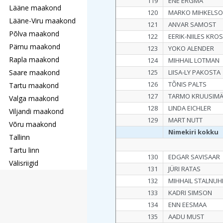
119
ENE ERGMA
Lääne maakond
120
MARKO MIHKELS
Lääne-Viru maakond
121
ANVAR SAMOST
Põlva maakond
122
EERIK-NIILES KRO
Pärnu maakond
123
YOKO ALENDER
Rapla maakond
124
MIHHAIL LOTMAN
Saare maakond
125
LIISA-LY PAKOSTA
126
TÕNIS PALTS
Tartu maakond
127
TARMO KRUUSIM
Valga maakond
128
LINDA EICHLER
Viljandi maakond
129
MART NUTT
Võru maakond
Nimekiri kokku
Tallinn
Tartu linn
130
EDGAR SAVISAAR
Välisriigid
131
JÜRI RATAS
132
MIHHAIL STALNUH
133
KADRI SIMSON
134
ENN EESMAA
135
AADU MUST