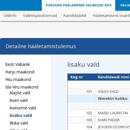
EUROOPA PARLAMENDI VALIMISED 2014
VALIM
Üldinfo
Valimisjaoskonnad
Kandidaadid
Hääletamisest osavõt
Detailne hääletamistulemus
Iisaku vald
Eesti Vabariik
Harju maakond
Reg nr
Kandidaadi nimi
Hiiu maakond
Ida-Viru maakond
101
VALEV KALD
Alajõe vald
Nimekiri kokku
Aseri vald
Avinurme vald
102
MARJU LAURISTIN
Iisaku vald
103
IVARI PADAR
Illuka vald
104
JEVGENI OSSINOV