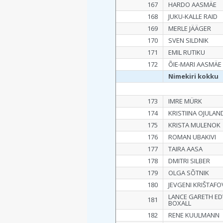
167
HARDO AASMÄE
168
JUKU-KALLE RAID
169
MERLE JÄÄGER
170
SVEN SILDNIK
171
EMIL RUTIKU
172
ÕIE-MARI AASMÄE
Nimekiri kokku
173
IMRE MÜRK
174
KRISTIINA OJULAN
175
KRISTA MULENOK
176
ROMAN UBAKIVI
177
TAIRA AASA
178
DMITRI SILBER
179
OLGA SÕTNIK
180
JEVGENI KRIŠTAFO
LANCE GARETH E
181
BOXALL
182
RENE KUULMANN