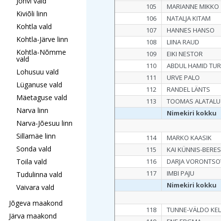
Jõhvi vald
105
MARIANNE MIKKO
Kiviõli linn
106
NATALJA KITAM
Kohtla vald
107
HANNES HANSO
Kohtla-Järve linn
108
LIINA RAUD
Kohtla-Nõmme
109
EIKI NESTOR
vald
110
ABDUL HAMID TU
Lohusuu vald
111
URVE PALO
Lüganuse vald
112
RANDEL LÄNTS
Mäetaguse vald
113
TOOMAS ALATALU
Narva linn
Nimekiri kokku
Narva-Jõesuu linn
Sillamäe linn
114
MARKO KAASIK
Sonda vald
115
KAI KÜNNIS-BERE
Toila vald
116
DARJA VORONTSO
117
IMBI PAJU
Tudulinna vald
Nimekiri kokku
Vaivara vald
Jõgeva maakond
118
TUNNE-VÄLDO KE
Järva maakond