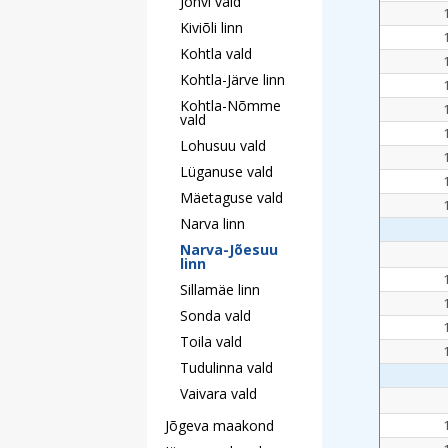
Jõhvi vald
Kiviõli linn
Kohtla vald
Kohtla-Järve linn
Kohtla-Nõmme
vald
Lohusuu vald
Lüganuse vald
Mäetaguse vald
Narva linn
Narva-Jõesuu
linn
Sillamäe linn
Sonda vald
Toila vald
Tudulinna vald
Vaivara vald
Jõgeva maakond