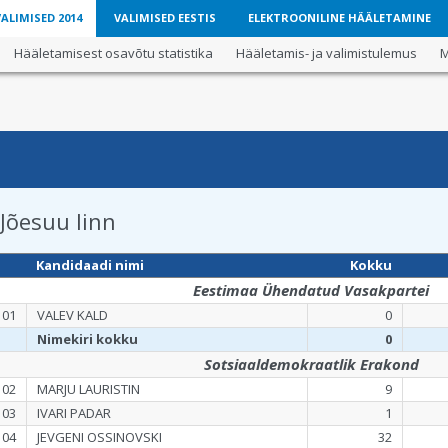
LIMISED 2014
VALIMISED EESTIS
ELEKTROONILINE HÄÄLETAMINE
Hääletamisest osavõtu statistika
Hääletamis- ja valimistulemus
M
Jõesuu linn
Kandidaadi nimi
Kokku
Eestimaa Ühendatud Vasakpartei
101
VALEV KALD
0
Nimekiri kokku
0
Sotsiaaldemokraatlik Erakond
102
MARJU LAURISTIN
9
103
IVARI PADAR
1
104
JEVGENI OSSINOVSKI
32