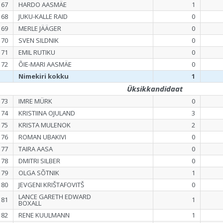
167
HARDO AASMÄE
1
168
JUKU-KALLE RAID
0
169
MERLE JÄÄGER
0
170
SVEN SILDNIK
0
171
EMIL RUTIKU
0
172
ÕIE-MARI AASMÄE
0
Nimekiri kokku
1
Üksikkandidaat
173
IMRE MÜRK
0
174
KRISTIINA OJULAND
3
175
KRISTA MULENOK
2
176
ROMAN UBAKIVI
0
177
TAIRA AASA
0
178
DMITRI SILBER
0
179
OLGA SÕTNIK
1
180
JEVGENI KRIŠTAFOVITŠ
0
LANCE GARETH EDWARD
181
1
BOXALL
182
RENE KUULMANN
1