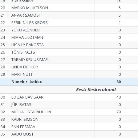
119
ENE ERGMA
13
120
MARKO MIHKELSON
5
121
ANVAR SAMOST
5
122
EERIK-NIILES KROSS
1
123
YOKO ALENDER
0
124
MIHHAIL LOTMAN
0
125
LIISA-LY PAKOSTA
0
126
TÕNIS PALTS
0
127
TARMO KRUUSIMÄE
0
128
LINDA EICHLER
0
129
MART NUTT
0
Nimekiri kokku
30
Eesti Keskerakond
130
EDGAR SAVISAAR
40
131
JÜRI RATAS
0
132
MIHHAIL STALNUHHIN
79
133
KADRI SIMSON
0
134
ENN EESMAA
0
135
AADU MUST
0