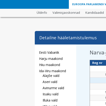
EUROOPA PARLAMENDI VA
Üldinfo
Valimisjaoskonnad
Kandidaadid
Detailne hääletamistulemus
Narva-
Eesti Vabariik
Harju maakond
Reg nr
Hiiu maakond
Ida-Viru maakond
Alajõe vald
Aseri vald
Avinurme vald
Iisaku vald
Illuka vald