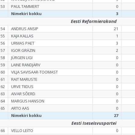
153
PAUL TAMMERT
0
Nimekiri kokku
3
Eesti Reformierakond
154
ANDRUS ANSIP
21
155
KAJA KALLAS
1
156
URMAS PAET
3
157
IGOR GRÄZIN
2
158
JÜRGEN LIGI
0
159
LAINE RANDJÄRV
0
160
VILJA SAVISAAR-TOOMAST
0
161
RAIT MARUSTE
0
162
URVE TIIDUS
0
163
AIVAR SÕERD
0
164
MARGUS HANSON
0
165
ARTO AAS
0
Nimekiri kokku
27
Eesti Iseseisvuspartei
166
VELLO LEITO
0