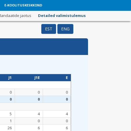
E-KOOLITUSKESKKOND
andaatide jaotus
Detailed valimistulemus
EST
ENG
J1
J1E
E
0
0
0
0
0
0
5
4
4
1
0
0
26
6
6