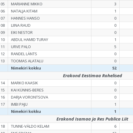
105
MARIANNE MIKKO
3
106
NATALJA KITAM
1
107
HANNES HANSO
0
108
LIINA RAUD
0
109
EIKI NESTOR
0
110
ABDUL HAMID TURAY
1
111
URVE PALO
5
112
RANDEL LÄNTS
0
113
TOOMAS ALATALU
0
Nimekiri kokku
52
Erakond Eestimaa Rohelised
114
MARKO KAASIK
0
115
KAI KÜNNIS-BERES
0
116
DARJA VORONTSOVA
0
117
IMBI PAJU
1
Nimekiri kokku
1
Erakond Isamaa ja Res Publica Liit
118
TUNNE-VÄLDO KELAM
6