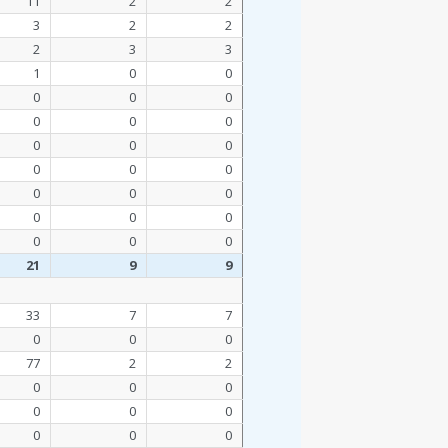
11
2
2
3
2
2
2
3
3
1
0
0
0
0
0
0
0
0
0
0
0
0
0
0
0
0
0
0
0
0
0
0
0
21
9
9
33
7
7
0
0
0
77
2
2
0
0
0
0
0
0
0
0
0