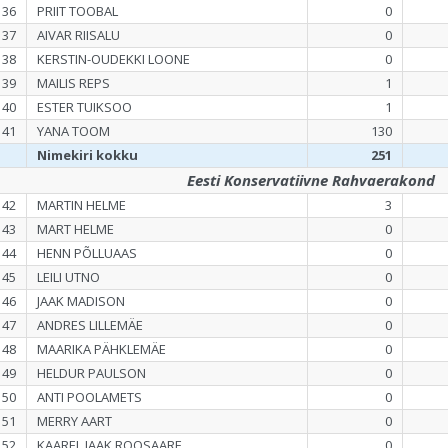
136
PRIIT TOOBAL
0
137
AIVAR RIISALU
0
138
KERSTIN-OUDEKKI LOONE
0
139
MAILIS REPS
1
140
ESTER TUIKSOO
1
141
YANA TOOM
130
Nimekiri kokku
251
Eesti Konservatiivne Rahvaerakond
142
MARTIN HELME
3
143
MART HELME
0
144
HENN PÕLLUAAS
0
145
LEILI UTNO
0
146
JAAK MADISON
0
147
ANDRES LILLEMÄE
0
148
MAARIKA PÄHKLEMÄE
0
149
HELDUR PAULSON
0
150
ANTI POOLAMETS
0
151
MERRY AART
0
152
KAAREL JAAK ROOSAARE
0